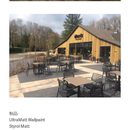
制品:
UltraMatt Wallpaint
Styrol Matt